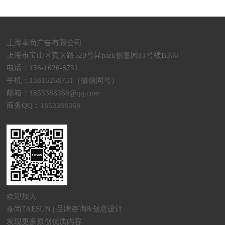
上海泰尚广告有限公司
上海市宝山区真大路520号昇park创意园11号楼B366
电话：138-1626-8751
手机：13816268751（微信同号）
邮箱：1853388368@qq.com
商务QQ：1853388368
欢迎加入
泰尚TAESUN | 品牌咨询&创意设计
发现更多原创优质内容